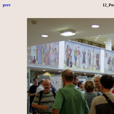
prev
12_Pos