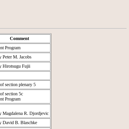
Comment
ent Program
y Peter M. Jacobs
y Hirotsugu Fujii
 of section plenary 5
 of section 5c
ent Program
y Magdalena R. Djordjevic
y David B. Blaschke