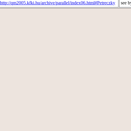
http://qm2005.kfki.hu/archive/parallel/index06.html#Petreczky
see b